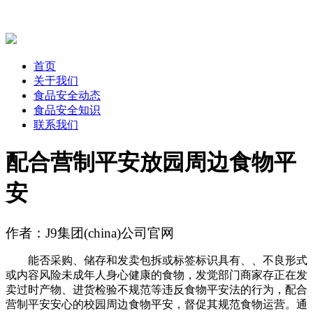
首页
关于我们
食品安全动态
食品安全知识
联系我们
配合营制平安放园周边食物平
安
作者：J9集团(china)公司官网
能否采购、储存和发卖包拆或标签标识具有、、不良形式
或内容风险未成年人身心健康的食物，发觉部门商家存正在发
卖过时产物、进货检验不规范等违反食物平安法的行为，配合
营制平安安心的校园周边食物平安，督促其规范食物运营。通