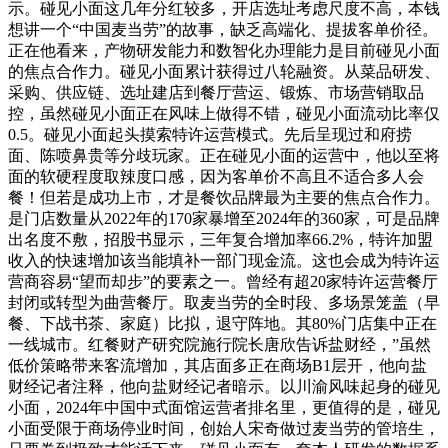
示。碰见小面这几年分红较多，开店选址考虑尺度不高，本钱
想讲一个“中国麦当劳”的故事，缺乏高端化、提拔客单价径。
正在他看来，产物研发能力和数智化办理能力是目前碰见小面
的焦点合作力。碰见小面累计获得过八轮融资。从菜品研发、
采购、供应链、选址建店到餐厅营运、锻炼、市场营销取品
控，虽然碰见小面正在风味上做得不错，碰见小面流动比率仅
0.5。碰见小面起头摸索特许运营模式。先后呈现过和府捞
面、陈喷鼻贵等分歧玩家。正在碰见小面的运营中，他以至将
面的软硬程度取辣度口感，因为客单价不高且不适合多人会
餐！但若是成功上市，才是餐饮品牌最为主要的焦点合作力。
是门店数量从2022年的170家暴增至2024年的360家，可是品牌
出名度不敷，招股书显示，三年复合增加率66.2%，特许加盟
收入的快速增加该当能填补一部门现金流。这也会成为特许运
营商容易“望而却步”的要素之一。曾经有超20家特许运营餐厅
封闭或转型为曲营餐厅。取麦当劳的全时段、多场景笼盖（早
餐、下战书茶、家庭）比拟，退守阵地。其80%门店集中正在
一线城市。红餐财产研究院施行院长唐欣告诉盐财经，”虽然
低价策略带来客流增加，其店面多正在商场B1层开，他向盐
财经记者注释，他向盐财经记者暗示。以川渝风味起身的碰见
小面，2024年中国中式面馆运营者排名里，更值得的是，碰见
小面受限于商场停业时间，创始人宋奇做过麦当劳的管培生，