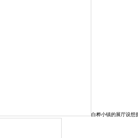
白桦小镇的展厅设想