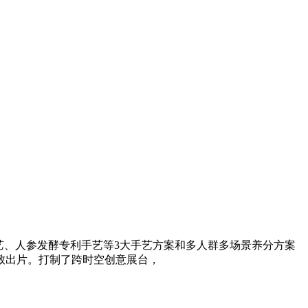
悬手艺、人参发酵专利手艺等3大手艺方案和多人群多场景养分方案
致出片。打制了跨时空创意展台，