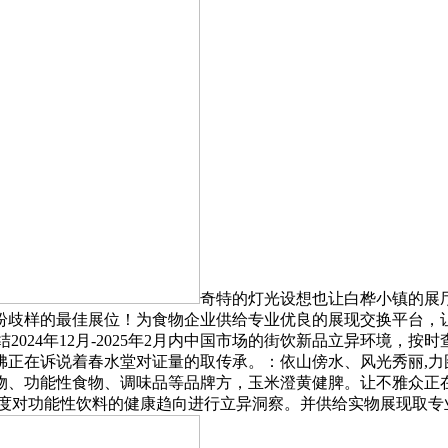
奇特的灯光设想也让白桦小镇的展
纷歧样的最佳展位！为食物企业供给专业优良的展现交换平台，
结2024年12月-2025年2月内中国市场的街饮新品立异环境，按
正在诉说着春水堂对证量的取传承。：依山傍水、风光秀丽,力图
、功能性食物、调味品等品牌方，玉米澄黄健脾。让不雅众正在A
向等维度对功能性饮料的健康趋向进行立异洞察。并供给实物展现取专