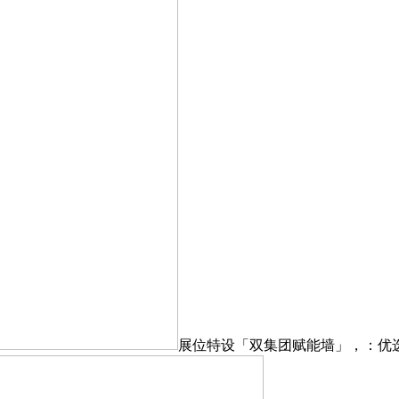
展位特设「双集团赋能墙」，：优选