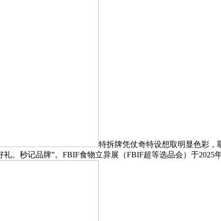
特拆牌凭仗奇特设想取明显色彩，
秒记品牌”。FBIF食物立异展（FBIF超等选品会）于2025年