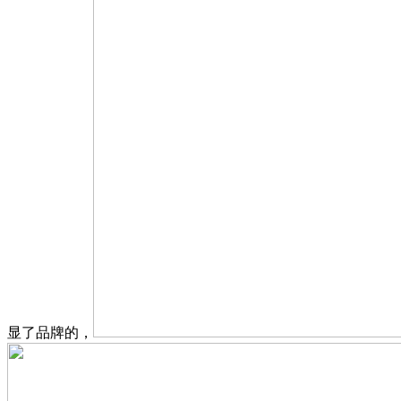
显了品牌的，