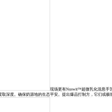
现场更有Nuswit™超微乳化混
度取深度。确保奶源地的生态平安。提出爆品打制方，它们或极