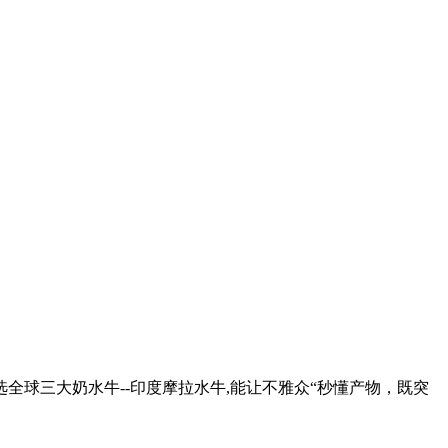
全球三大奶水牛--印度摩拉水牛,能让不雅众“秒懂产物，既突