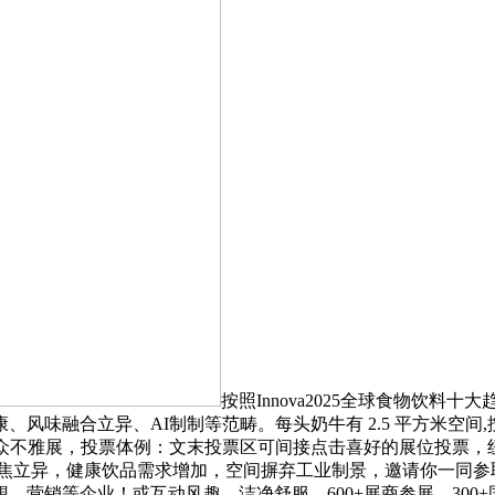
按照Innova2025全球食物饮
味融合立异、AI制制等范畴。每头奶牛有 2.5 平方米空间,
雅众不雅展，投票体例：文末投票区可间接点击喜好的展位投票，
焦立异，健康饮品需求增加，空间摒弃工业制景，邀请你一同参
、营销等企业！或互动风趣，洁净舒服。600+展商参展，300