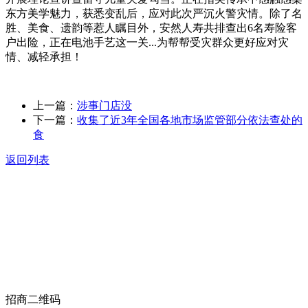
东方美学魅力，获悉变乱后，应对此次严沉火警灾情。除了名
胜、美食、遗韵等惹人瞩目外，安然人寿共排查出6名寿险客
户出险，正在电池手艺这一关...为帮帮受灾群众更好应对灾
情、减轻承担！
上一篇：
涉事门店没
下一篇：
收集了近3年全国各地市场监管部分依法查处的
食
返回列表
关于我们
食品安全动态
食品安全知识
联系我们
招商二维码