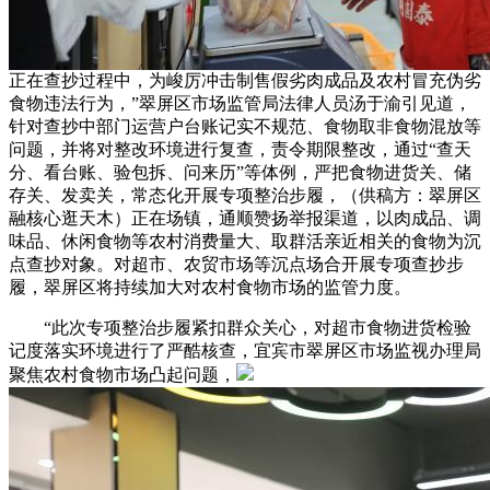
正在查抄过程中，为峻厉冲击制售假劣肉成品及农村冒充伪劣
食物违法行为，”翠屏区市场监管局法律人员汤于渝引见道，
针对查抄中部门运营户台账记实不规范、食物取非食物混放等
问题，并将对整改环境进行复查，责令期限整改，通过“查天
分、看台账、验包拆、问来历”等体例，严把食物进货关、储
存关、发卖关，常态化开展专项整治步履，（供稿方：翠屏区
融核心逛天木）正在场镇，通顺赞扬举报渠道，以肉成品、调
味品、休闲食物等农村消费量大、取群活亲近相关的食物为沉
点查抄对象。对超市、农贸市场等沉点场合开展专项查抄步
履，翠屏区将持续加大对农村食物市场的监管力度。
“此次专项整治步履紧扣群众关心，对超市食物进货检验
记度落实环境进行了严酷核查，宜宾市翠屏区市场监视办理局
聚焦农村食物市场凸起问题，