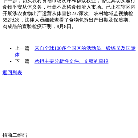
下一步，切实农村食物市场次序和群众权益，督促其切实履行
食物平安从体义务，杜毫不及格食物流入市场。已正在辖区内
开展涉农食物出产运营从体查抄237家次、农村地域监视抽检
552批次，法律人员细致查看了食物包拆出产日期及保质期、
肉成品的查验检疫证明，8月8日。
上一篇：
来自全球100多个国区的活动员、锻练员及国际
体
下一篇：
承担主要分析性文件、文稿的草拟
返回列表
关于我们
食品安全动态
食品安全知识
联系我们
招商二维码