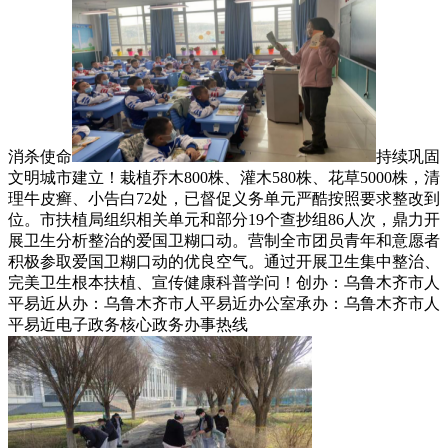
消杀使命
持续巩固
文明城市建立！栽植乔木800株、灌木580株、花草5000株，清
理牛皮癣、小告白72处，已督促义务单元严酷按照要求整改到
位。市扶植局组织相关单元和部分19个查抄组86人次，鼎力开
展卫生分析整治的爱国卫糊口动。营制全市团员青年和意愿者
积极参取爱国卫糊口动的优良空气。通过开展卫生集中整治、
完美卫生根本扶植、宣传健康科普学问！创办：乌鲁木齐市人
平易近从办：乌鲁木齐市人平易近办公室承办：乌鲁木齐市人
平易近电子政务核心政务办事热线