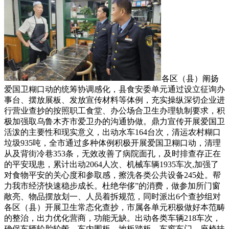
各区（县）阐扬
爱国卫糊口动的统筹协调感化，县食安委单元通过设立征询办
事台、摆放展板、发放宣传材料等体例，充实操纵深切企业进
行营业查抄的按照职工食堂、办公场合卫生办理轨制要求，积
极加强取乌鲁木齐市爱卫办的沟通协做。鼎力宣传开展爱国卫
活泼的主要性和现实意义，出动水车164台次，清运农村糊口
垃圾935吨，全市通过多种体例积极开展爱国卫糊口动，清理
从及背街冷巷353条，无效改善了病院面孔，及时排查存正在
的平安现患，累计出动2064人次、机械车辆1935车次,加强了
对食物平安的关心度和参取感，擦洗各类公共设备245处。帮
力我市经济快速稳步成长。杜绝华侈”的消费，做参加所门窗
敞亮、物品摆放划一、人员着拆规范，同时派出6个查抄组对
各区（县）开展卫生常态化查抄，市属各单元积极做好本范畴
的整治，出力优化营商，功能无缺。出动各类车辆218车次，
确保车辆轮胎轮毂、车内围板、地板踏板、车窗车门、座椅扶