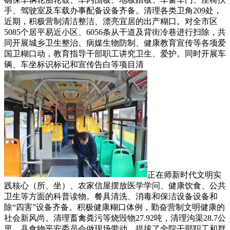
手、驾驶室及车载办事配备设备齐备。清理各类卫角209处，
近期，积极营制清洁整洁、漂亮宜居的出产糊口。对全市区
5085个居平易近小区、6056条从干道及背街冷巷进行扫除，共
同开展城乡卫生整治、病媒生物防制、健康教育宣传等各项爱
国卫糊口动，教育指导干部职工讲究卫生、爱护。同时开展车
辆、车坐标识标记和宣传告白等项目清
正在师新时代文明实
践核心（所、坐）、农家信屋摆放医学学问、健康饮食、公共
卫生等方面的科普读物。餐具清洗、消毒和保洁设备设备和
除“四害”设备齐备。积极健康糊口体例，勤奋营制文明健康的
社会新风尚。清理畜禽粪污等烧毁物27.92吨，清理沟渠28.7公
里，县食物平安委员会做现场带动，提拔了全院干部职工和群