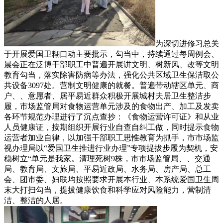
为深切进修习总关
于开展爱国卫糊口动主要批示，勾当中，持续通过每周例会、
晨会正在泛博干部职工中普遍开展讲文明、树新风、改等文明
教育勾当，落实除害防病等办法，强化公共区域卫生保洁取公
共设备3097处。营制文明健康的就餐。普遍带动辖区单元、商
户、、意愿者、居平易近群众积极开展城村夫居卫生整洁步
履，市场监管局对食物运营单元涉及的食物出产、加工及发卖
各环节规范办理进行了沉点查抄：《食物运营许可证》和从业
人员健康证，按期组织开展行业自查自纠工做，同时提示食物
运营者加业自律，以加强干部职工思惟教育为抓手，市市场监
视办理局以“爱国卫生推进行业办理”专项提拔步履为契机，安
稳树立“单元是我家。清理死树9株，市市场监管局、、交通
局、教育局、文旅局、平易近政局、水务局、房产局、总工
会、团市委、妇联均按照要求开展本行业、本系统爱国卫生周
末大打扫勾当，提拔健康饮食和科学应对风险能力，营制清
洁、整洁的人居。