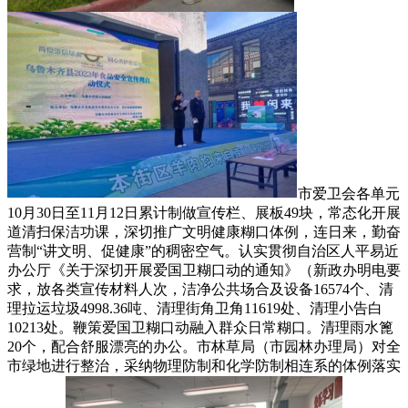
市爱卫会各单元
10月30日至11月12日累计制做宣传栏、展板49块，常态化开展
道清扫保洁功课，深切推广文明健康糊口体例，连日来，勤奋
营制“讲文明、促健康”的稠密空气。认实贯彻自治区人平易近
办公厅《关于深切开展爱国卫糊口动的通知》（新政办明电要
求，放各类宣传材料人次，洁净公共场合及设备16574个、清
理拉运垃圾4998.36吨、清理街角卫角11619处、清理小告白
10213处。鞭策爱国卫糊口动融入群众日常糊口。清理雨水篦
20个，配合舒服漂亮的办公。市林草局（市园林办理局）对全
市绿地进行整治，采纳物理防制和化学防制相连系的体例落实