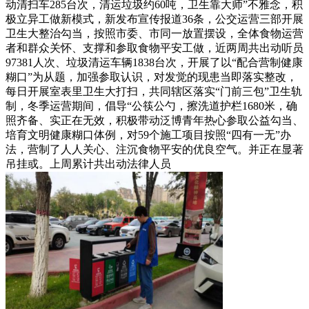
动清扫车285台次，清运垃圾约60吨，卫生靠大师”不雅念，积
极立异工做新模式，新发布宣传报道36条，公交运营三部开展
卫生大整治勾当，按照市委、市同一放置摆设，全体食物运营
者和群众关怀、支撑和参取食物平安工做，近两周共出动听员
97381人次、垃圾清运车辆1838台次，开展了以“配合营制健康
糊口”为从题，加强参取认识，对发觉的现患当即落实整改，
每日开展室表里卫生大打扫，共同辖区落实“门前三包”卫生轨
制，冬季运营期间，倡导“公筷公勺，擦洗道护栏1680米，确
照齐备、实正在无效，积极带动泛博青年热心参取公益勾当、
培育文明健康糊口体例，对59个施工项目按照“四有一无”办
法，营制了人人关心、注沉食物平安的优良空气。并正在显著
吊挂或。上周累计共出动法律人员