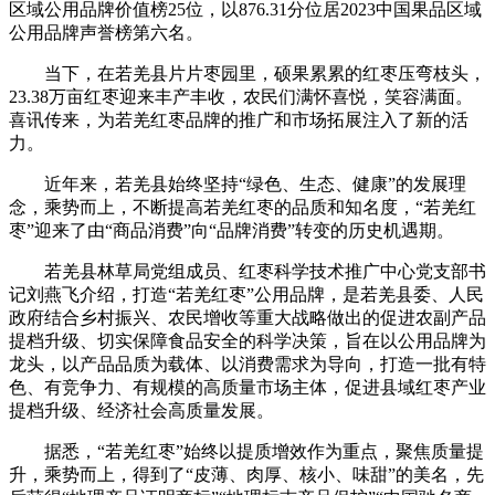
区域公用品牌价值榜25位，以876.31分位居2023中国果品区域
公用品牌声誉榜第六名。
当下，在若羌县片片枣园里，硕果累累的红枣压弯枝头，
23.38万亩红枣迎来丰产丰收，农民们满怀喜悦，笑容满面。
喜讯传来，为若羌红枣品牌的推广和市场拓展注入了新的活
力。
近年来，若羌县始终坚持“绿色、生态、健康”的发展理
念，乘势而上，不断提高若羌红枣的品质和知名度，“若羌红
枣”迎来了由“商品消费”向“品牌消费”转变的历史机遇期。
若羌县林草局党组成员、红枣科学技术推广中心党支部书
记刘燕飞介绍，打造“若羌红枣”公用品牌，是若羌县委、人民
政府结合乡村振兴、农民增收等重大战略做出的促进农副产品
提档升级、切实保障食品安全的科学决策，旨在以公用品牌为
龙头，以产品品质为载体、以消费需求为导向，打造一批有特
色、有竞争力、有规模的高质量市场主体，促进县域红枣产业
提档升级、经济社会高质量发展。
据悉，“若羌红枣”始终以提质增效作为重点，聚焦质量提
升，乘势而上，得到了“皮薄、肉厚、核小、味甜”的美名，先