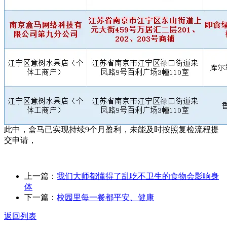
此中，盒马已实现持续9个月盈利，未能及时按照复检流程提
交申请，
上一篇：
我们大师都懂得了乱吃不卫生的食物会影响身
体
下一篇：
校园里每一餐都平安、健康
返回列表