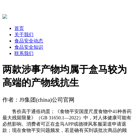
首页
关于我们
食品安全动态
食品安全知识
联系我们
两款涉事产物均属于盒马较为
高端的产物线抗生
作者：J9集团(china)公司官网
售价高于通俗鸡蛋；《食物平安国度尺度食物中41种兽药
最大残留限量》（GB 31650.1—2022）中，对人体健康可能有
必然影响。消费者可正在盒马APP或德律风客服渠道申请退
款；现在食物平安问题频发，若是确有买到该批次商品的顾