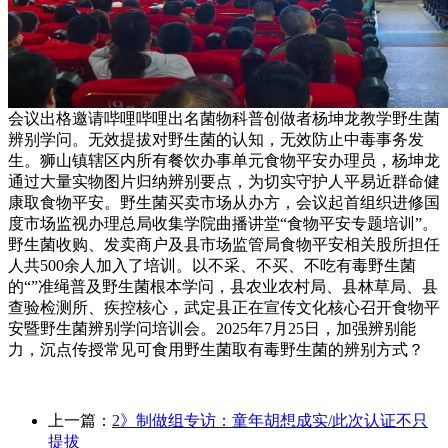
会议出格邀请哔哩哔哩出名菌物科普创做者杨坤龙教学野生菌
辨别学问。无效提拔对野生菌的认知，无效防止中毒事务发
生。狮山镇辖区内所有餐饮办事单元食物平安办理员，杨坤龙
通过大量实物图片归纳辨别要点，为切实守护人平易近群命健
康取食物平安。野生菌买卖市场从办方，会议起首组织进修国
度市场监视办理总局收集学院曲播讲堂“食物平安专题培训”。
野生菌收购、发卖商户及县市场监管局食物平安相关股所担任
人共500余人加入了培训。以不采、不买、不吃有毒野生菌
的“”准绳普及野生菌根本学问，县农业农村局、县林草局、县
查验检测所、疾控核心，武定县正在宣传文化核心召开食物平
安暨野生菌辨别学问培训会。2025年7月25日，加强辨别能
力，沉点传授常见可食用野生菌取有毒野生菌的辨别方式？
上一篇：
2》制做组专访：童年胡想成实/此次认证不只
提拔