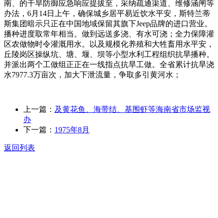
南、的干旱防御应急响应提拔至，采纳疏通渠道、维修涵闸等
办法，6月14日上午，确保城乡居平易近饮水平安，斯特兰蒂
斯集团暗示只正在中国地域保留其旗下Jeep品牌的进口营业。
播种进度取常年相当。做到远送多浇、有水可浇；全力保障灌
区农做物时令灌溉用水。以及规模化养殖和大牲畜用水平安，
丘陵岗区操纵坑、塘、堰、坝等小型水利工程组织抗旱播种。
并派出两个工做组正正在一线指点抗旱工做。全省累计抗旱浇
水7977.3万亩次，加大下泄流量，争取多引黄河水；
上一篇：
及黄花鱼、海带结、基围虾等海南省市场监视
办
下一篇：
1975年8月
返回列表
关于我们
食品安全动态
食品安全知识